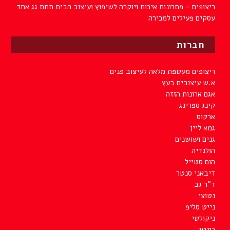
ריצופים – פתרונות איכות ויוקרה לשיפוץ ועיצוב הבית תחת גג אחד
עסקים פעילים למכירה
חברות
ריצופים מעטפת מלאה לעיצוב פנים
א.ש עיצובים בעץ
אגם ארונות הזזה
קינג ספרינג
ארקוס
גמא ליין
גנים ושושנים
הולנדיה
הום סטייל
דיבאני סנטר
ד"ר גב
נטוצי
נייט סליפ
ניקולטי
רוזטו