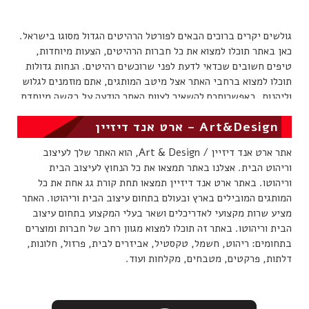
גולשים יקרים ברוכים הבאים לפורטל הרהיטים הגדול מסוגו בישראל.
כאן באתר תוכלו למצוא את כל חברות הרהיטים, הצעות מיוחדות,
טיפים חשובים שכדאי לדעת לפני שרוכשים רהיטים. הנחות גדולות
תוכלו למצוא ברחבי האתר אצל מיטב המותגים, אתם מוזמנים לגלוש
וליהנות. באפשרותכם להשאיר לצוות האתר הודעה על בקשה מיוחדת,
אחד מנציגנו יחזור אלכם בהקדם.
Art&Design – ארט אנד דיזיין
אתר ארט אנד דיזיין / Art & Design, הוא האתר שלך לעיצוב
וריהוט הבית. אצלנו באתר תמצאו את כל הנחוץ לעיצוב הבית
וריהוטו. באתר ארט אנד דיזיין תמצאו תחת קורת גג אחת את כל
המותגים המובילים בארץ ובעולם בתחום עיצוב הבית וריהוטו. האתר
מציע שרות מקצועי לאדריכלים ושאר בעלי המקצוע בתחום עיצוב
הבית וריהוטו. באתר זה תוכלו למצוא מגוון רחב של חברות ומוצרים
בתחומים: ריהוט, חשמל, טקסטיל, אביזרים לבית, פרזול, חלונות,
דלתות, פרקטים, מטבחים, מקלחות ועוד.