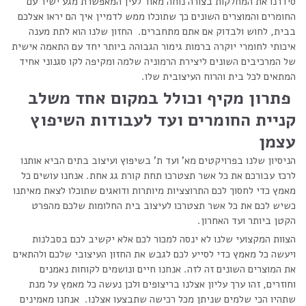
סידרנו את המחלקות בצורה נוחה מאוד לעין המאפשרת מגע ישיר עם
החומרים והמוצרים השונים כך שתוכלו ממש לדמיין איך הם יראו אצלכם
בבית, לחוש ולבדוק אם אתם מתחברים. החזון שלנו הוא לתת מענה
איכותי לחומרי יוקרה ברמות גימור הגבוהה ביותר יחד עם התאמה אישית
של המרכיבים השונים ליצירת הרמוניה שלמה ומקיפה לקו סגנוני אחיד
המתאים לכל בית והרוח העיצובית שלו.
פתרון מקיף וכולל במקום אחד משלב
קניית החומרים ועד לעבודות השיפוץ
עצמן
הניסיון שלנו בפרויקטים מא' ועד ת' בשיפוץ ועיצוב בתים הביא אותנו
לרכז עבורכם את כל אשר תצטרכו תחת קורת גג אחת. אנחנו עושים כל
מאמץ כדי לחסוך לכם התרוצציות מיותרות ודואגים שתוכלו לצאת מאיתנו
כשיש לכם את כל אשר תצטרכו לעיצוב בית החלומות שלכם מהפרט
הקטן ביותר ועד האחרון.
הצוות המקצועי שלנו לא ינסה למכור לכם אלא יקשיב לכם בסבלנות
ויעשה כל מאמץ כדי לסייע לכם לגבש את החזון העיצובי שלכם ולהתאים
את המוצרים השונים זה לזה. אנחנו חיים ונושמים לקוחות נאמנים
וחוזרים, זהו ערך עליון אצלנו בריצופים ולכן נעשה כל מאמץ על מנת
שתהיו הכי שלמים שניתן מכל רכישה שתבצעו אצלנו. אנחנו מאמינים