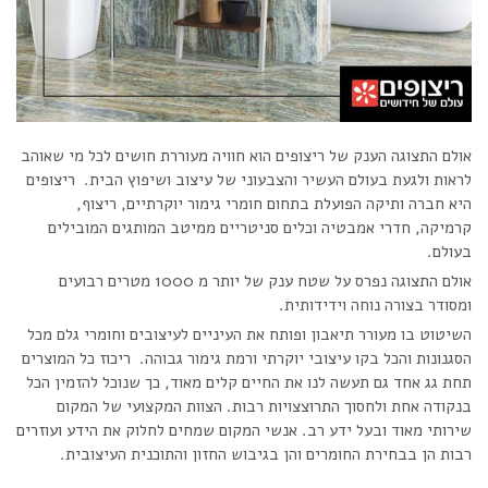
אולם התצוגה הענק של ריצופים הוא חוויה מעוררת חושים לכל מי שאוהב
לראות ולגעת בעולם העשיר והצבעוני של עיצוב ושיפוץ הבית. ריצופים
היא חברה ותיקה הפועלת בתחום חומרי גימור יוקרתיים, ריצוף,
קרמיקה, חדרי אמבטיה וכלים סניטריים ממיטב המותגים המובילים
בעולם.
אולם התצוגה נפרס על שטח ענק של יותר מ 1000 מטרים רבועים
ומסודר בצורה נוחה וידידותית.
השיטוט בו מעורר תיאבון ופותח את העיניים לעיצובים וחומרי גלם מכל
הסגנונות והכל בקו עיצובי יוקרתי ורמת גימור גבוהה. ריכוז כל המוצרים
תחת גג אחד גם תעשה לנו את החיים קלים מאוד, כך שנוכל להזמין הכל
בנקודה אחת ולחסוך התרוצצויות רבות. הצוות המקצועי של המקום
שירותי מאוד ובעל ידע רב. אנשי המקום שמחים לחלוק את הידע ועוזרים
רבות הן בבחירת החומרים והן בגיבוש החזון והתוכנית העיצובית.