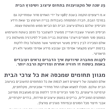
25 שנה של מקצוענות בתחום עיצוב ושיפוץ הבית
א.ס ריצופים הוקמה בשנת 1987 על ידי האחים סרור שמחזיקה גם
במרכז הגבס, חברה המתמחה בעבודות בנייה ושיפוץ כך שאת הידע
והניסיון שלהם בעולם עיצוב הבית הם הביאו ממש מהשטח עצמו.
הניסיון העשיר שצברו ועדיין ממשיך להצטבר כל הזמן בשטח והשימוש
במגוון סוגי חומרים ויצרני פתרונות בנייה מוביל לסינרגיה מושלמת בין
אולם המכירה לבין ניסיון מעשי ושימושי אשר מתגלגל כולו ללקוח
בדמות ייעוץ מקצועי אמיתי וכן שנובע מידע אמיתי ומעשי ולא רק
תיאורטי.
לקנות מחברה שיודעת איך הדברים נראים ועובדים
באמת בשטח זו חוויה אחרת ומדויקת הרבה יותר.
מגוון תחומים שמכסה את כל צרכי הבית
אולם התצוגה של ריצופים דואג לכסות את כל התחומים החשובים בעיצוב
הבית שלכם. תוכלו למצוא אצלנו החל מחדרי אמבטיות, מקלחונים,
קרמיקה וריצופים, כל סוגי הכיורים ודרך דלתות פנים מעוצבות ממיטב
המותגים המובילים, בריקים במגוון עיצובים ומידות, ברזים יוקרתיים,
אבני חיפוי מכל הסוגים ובמיוחד מגרניט פורצלן.