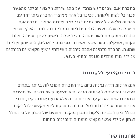
בחברת אגם שמים דגש מרכזי על מתן שירות מקצועי ובלתי מתפשר
עבור כל לקוח ולקוחה. לפיכך כל אחד ממוצרי החברה ניתן יחד עם
אחריות מלאה של עשר שנים לגבי טיב ואיכות המוצר. חברת אגם
מפעילה למעלה מעשרה סניפים כיום הפזורים בכל רחבי הארץ. סניפי
החברה ממוקמים באור יהודה, בעיר אילת, ראשון לציון, עפולה, פתח
תקווה, אשקלון, באר שבע, אשדוד, נתיבות, ירושלים, בית שאן וקריית
שמונה. החברה מזמינה אתכם ליהנות משירותי ייעוץ מקצועיים הניתנים
על ידי צוות מוכרים מנוסה ובקיא בענף.
ליווי מקצועי ללקוחות
אגם ארונות הזזה נמנית כיום בין החברות המובילות ביותר בתחום
העיצוב והייצור של ארונות הזזה. היא מציעה קשת רחבה של מוצרים
הנמנים כאמור לא רק עם ארונות הזזה אלא גם עם ארונות קיר, חדרי
ארונות ועוד אביזרים ופרזול. החברה מספקת ליווי מקצועי לכל לקוח
הכולל ביקור בבית הלקוח ותכנון מוקפד ומותאם של הארון על פי החלל
הנתון על ידי אנשי מקצוע מומחים ומובילים בתחום.
ארונות קיר