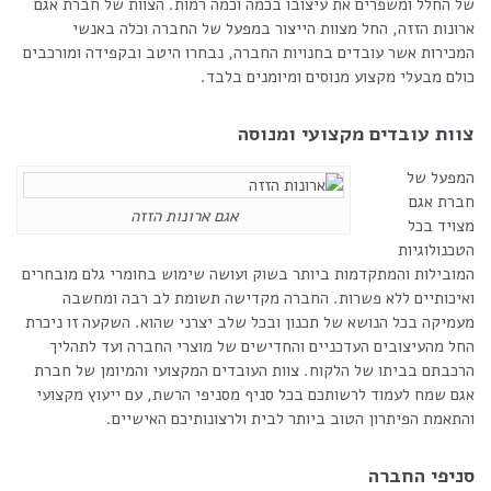
של החלל ומשפרים את עיצובו בכמה וכמה רמות. הצוות של חברת אגם
ארונות הזזה, החל מצוות הייצור במפעל של החברה וכלה באנשי
המכירות אשר עובדים בחנויות החברה, נבחרו היטב ובקפידה ומורכבים
כולם מבעלי מקצוע מנוסים ומיומנים בלבד.
צוות עובדים מקצועי ומנוסה
המפעל של
חברת אגם
אגם ארונות הזזה
מצויד בכל
הטכנולוגיות
המובילות והמתקדמות ביותר בשוק ועושה שימוש בחומרי גלם מובחרים
ואיכותיים ללא פשרות. החברה מקדישה תשומת לב רבה ומחשבה
מעמיקה בכל הנושא של תכנון ובכל שלב יצרני שהוא. השקעה זו ניכרת
החל מהעיצובים העדכניים והחדישים של מוצרי החברה ועד לתהליך
הרכבתם בביתו של הלקוח. צוות העובדים המקצועי והמיומן של חברת
אגם שמח לעמוד לרשותכם בכל סניף מסניפי הרשת, עם ייעוץ מקצועי
והתאמת הפיתרון הטוב ביותר לבית ולרצונותיכם האישיים.
סניפי החברה