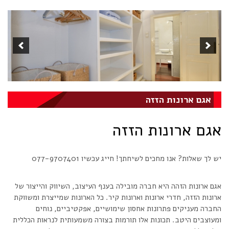
אגם ארונות הזזה
אגם ארונות הזזה
יש לך שאלות? אנו מחכים לשיחתך! חייג עכשיו 077-9707401
אגם ארונות הזהה היא חברה מובילה בענף העיצוב, השיווק והייצור של
ארונות הזזה, חדרי ארונות וארונות קיר. כל הארונות שמייצרת ומשווקת
החברה מעניקים פתרונות אחסון שימושיים, אפקטיביים, נוחים
ומעוצבים היטב. תכונות אלו תורמות בצורה משמעותית לנראות הכללית