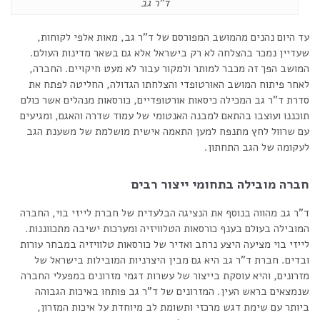
ד"ר גב
עד היום נהנים מהמושב המפורסם של ד"ר גב, מאות אלפי לקוחות,
שעדיין נמכר בהצלחה לא רק בישראל אלא גם בשאר מדינות העולם.
המושב הפך זה מכבר למותר ולמקור עבור לא מעט חיקויים. החברה,
לאחר פיתוח המושב האורטופדי והצלחתו הגדולה, החליטה לפתח את
סדרת ד"ר גב המכילה כיסאות אורטופדיים, כורסאות מנהלים אשר כולם
תוכננו ועוצבו בהתאם למבנה האנטומי של עמוד שדרה והאגם, ומגיעים
עם שרוול לחץ מתנפח למען התאמה אישית מושלמת של משענת הגב
לעקומה של הגב התחתון.
חברה מובילה בתחומי ייצור רבים
ד"ר גב מהווה בנוסף את הנציגה הבלעדית של חברת לייזי בוי, החברה
המובילה בעולם בענף כורסאות הטלוויזיה ומערכות ישיבה מתכווננות.
לייזי בוי מציעה היצע נרחב ואדיר של כורסאות טלוויזיה במבחר עורות
ובדים. חברת ד"ר גב היא גם מבין היצרניות המובילות בישראל של
מזרונים, והיא עוסקת בייצור של עשרות דגמי מזרונים במפעלי החברה
שנמצאים בראש העין. המזרונים של ד"ר גב פותחו באיכות הגבוהה
ביותר עם שימת דגש מרכזי ותשומת לב מיוחדת על איכות המזרון,