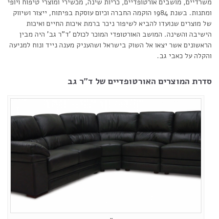
משרדיים, מושבים אורטופדיים, כריות שינה, מכשירי ומוצרי טיפוח ויופי
ומתנות. בשנת 1984 הוקמה החברה וכיום עוסקת בפיתוח, ייצור ושיווק
של מוצרים שנועדו להביא לשיפור ניכר ברמת איכות החיים ואיכות
הישיבה והשינה. המושב האורטופדי המוכר לכולם 'ד"ר גב' היה מבין
הראשונים אשר יצאו אל השוק בישראל ושהעניק מענה נייד ונוח למניעה
והקלה על כאבי גב.
סדרת המוצרים האורטופדיים של ד"ר גב