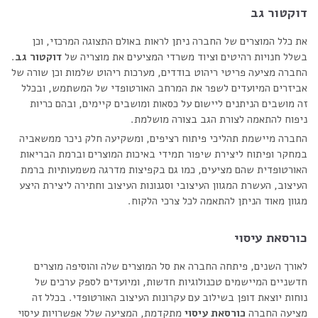
דוקטור גב
את כלל המוצרים של החברה ניתן לראות באולם התצוגה המרכזי, וכן
בשלל חנויות רהיטים וציוד משרדי המציעים את מוצריה של
דוקטור גב
.
החברה מציעה פריטי ריהוט בודדים, מערכות ריהוט שלמות וכן שורה של
אביזרים המיועדים לשפר את המרחב האורטופדי של המשתמש, ובכלל
זה מושבים הניתנים ליישום על כסאות ומושבים קיימים, ובהם כריות
ניפוח להתאמה לצורת הגב בצורה מושלמת.
החברה מיישמת תהליכי פיתוח רציפים, ומשקיעה חלק ניכר ממשאביה
במחקר ופיתוח ליצירת שיפור תמידי באיכות המוצרים וברמת הבריאות
האורטופדית שהם מציעים, כמו גם בקפיצות מדרגה משמעותיות ברמת
העיצוב, העשרת המגוון העיצובי וסגנונות העיצוב וחתירה ליצירת היצע
מגוון מאוד הניתן להתאמה לכל צרכי הלקוח.
כורסאת עיסוי
לאורך השנים, פיתחה החברה את סל המוצרים שלה והוסיפה מוצרים
חדשניים המיישמים טכנולוגיות חדשות, ומיועדים לספק ערכים של
נוחות יוצאת דופן בשילוב עם עקרונות העיצוב האורטופדי. בכלל זה
מציעה החברה
כורסאת עיסוי
מתקדמת, המציעה שלל אפשרויות עיסוי