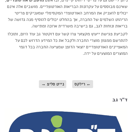
ניתן ליישם גם על פריטי ריהוט קיימים, ובראשם
מושבים אורטופדיים
,
שאינם מבוססים על עקרונות הבריאות האורטופדיים. מושבים אלה אינם
יכולים להעניק את המרחב האורטופדי המקסימלי שמעניקים פריטי
הריהוט השלמים של החברה, אך בהחלט יכולים להוסיף מנה גדושה של
בריאות ונוחות לגב, גם בישיבה משרדית ארוכה ומתישה.
לקביעת פגישת ייעוץ מקצועי צרו קשר עם דוקטור גב עוד היום, ותוכלו
להתרשם ממגוון מוצרי החברה ולקבל את כל המידע הדרוש לכם על
המאפיינים האורטופדיים יוצאי הדופן שמציעה החברה בכל דגמי
המוצרים המוצעים על ידה.
←
רילקס
נייט סליפ
→
ד"ר גב