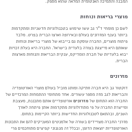
המבנה והתמיכה האנטומית המלאה שהוא מספק.
מוצרי בריאות ונוחות
לשם כן מומחי ד"ר גב עשו שימוש בטכנולוגיות חדשניות ומתקדמות
ביותר בענף המזרונים בעולם ובאירופה וארצו הברית בפרט. מלבד
פיתוח מוצרים, החברה עוסקת גם בייבוא של מוצרי בריאות ונוחות
שאותם היא מייצגת בצורה בלעדית בישראל. החברה היא בעלת זכויות
יבוא בלעדיות של חברת הומדיקס, ענקית הבריאות והנוחות מארצות
הברית.
מזרונים
דוקטור גב היא חברה וותיקה ומותג מוביל בעולם מוצרי האורטופדיה
והבריאות לגב מזה מספר עשורים. אחד מתחומי ההתמחות המרכזיים של
החברה הוא התחום של
מזרונים
אורטופדיים אותם מתכננת, מעצבת
ומייצרת החברה על פי מתודולוגיות מתקדמות אותן פיתחה לאורך
השנים, ובהתאם לטכנולוגיות החדישות ביותר הקיימות בתחום.
מזרני החברה מצויידים בשורה של אלמנטים המעניקים להם את התכונות
האורטופדיות יוצאות הדופן, ובכלל זה מנגנוני קפיצים מתוחכמים פרי