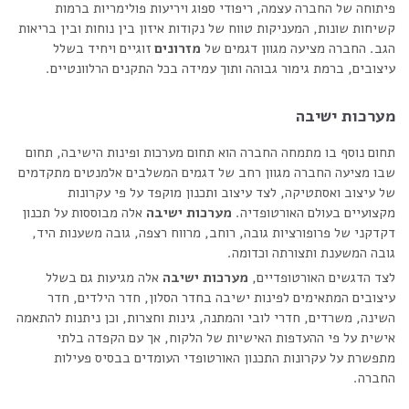
פיתוחה של החברה עצמה, ריפודי ספוג ויריעות פולימריות ברמות
קשיחות שונות, המעניקות טווח של נקודות איזון בין נוחות ובין בריאות
הגב. החברה מציעה מגוון דגמים של
מזרונים
זוגיים ויחיד בשלל
עיצובים, ברמת גימור גבוהה ותוך עמידה בכל התקנים הרלוונטיים.
מערכות ישיבה
תחום נוסף בו מתמחה החברה הוא תחום מערכות ופינות הישיבה, תחום
שבו מציעה החברה מגוון רחב של דגמים המשלבים אלמנטים מתקדמים
של עיצוב ואסתטיקה, לצד עיצוב ותכנון מוקפד על פי עקרונות
מקצועיים בעולם האורטופדיה.
מערכות ישיבה
אלה מבוססות על תכנון
דקדקני של פרופורציות גובה, רוחב, מרווח רצפה, גובה משענות היד,
גובה המשענת ותצורתה וכדומה.
לצד הדגשים האורטופדיים,
מערכות ישיבה
אלה מגיעות גם בשלל
עיצובים המתאימים לפינות ישיבה בחדר הסלון, חדר הילדים, חדר
השינה, משרדים, חדרי לובי והמתנה, גינות וחצרות, וכן ניתנות להתאמה
אישית על פי ההעדפות האישיות של הלקוח, אך עם הקפדה בלתי
מתפשרת על עקרונות התכנון האורטופדי העומדים בבסיס פעילות
החברה.