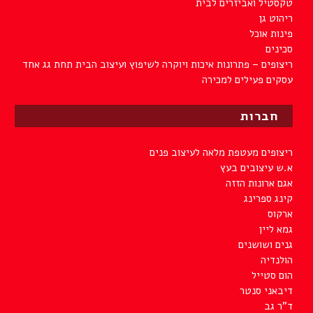
טקסטיל ואביזרים לבית
ריהוט גן
פינות אוכל
סכינים
ריצופים – פתרונות איכות ויוקרה לשיפוץ ועיצוב הבית תחת גג אחד
עסקים פעילים למכירה
חברות
ריצופים מעטפת מלאה לעיצוב פנים
א.ש עיצובים בעץ
אגם ארונות הזזה
קינג ספרינג
ארקוס
גמא ליין
גנים ושושנים
הולנדיה
הום סטייל
דיבאני סנטר
ד"ר גב