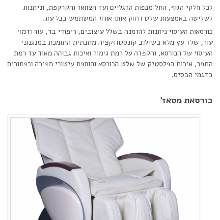
לכל חלקי הגוף, החל מכפות הרגליים ועד הצוואר והקרקפת, וניתנות
לשליטה באמצעות שלט רחוק אותו אוחז המשתמש בכל עת.
כורסאות העיסוי ניתנות להזמנה בשלל עיצובים, ריפודי בד, עור ודמוי
עור, שלד עץ מלא בשילוב קונסטרוקציה מתכתית התומכת במנגנוני
העיסוי של הכורסא, והקפדה על רמת גימור ואיכות גבוהה מאוד עד רמת
התפר, איכות הפלסטיק של שלט הכורסא והוספת עיטורי תפירה וכפתורים
בדגמי הבסיס.
כורסאת מסאז'