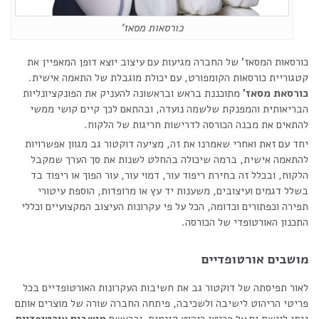
כורסאות מסאז'
כורסאות המסאז' של החברה מגיעות עם עיצוב יוצא דופן המאפיין את
קטגוריית כורסאות הקומפורט, עם יכולת מוגבלת של התאמה אישית.
כורסאת מסאז'
מתוכננת בראש ובראשונה להעניק את הפונקציונליות
הבריאותית והמפנקת שלשמה נועדה, ובהתאם לכך קיים קושי ממשי
להתאים את מבנה הכורסה לדרישות חריגות של הלקוח.
יחד עם זאת ואחרי שאמרנו את זה, מציעה דוקטור גב מגוון אפשרויות
להתאמה אישית, ברמה שיכולה בהחלט לשנות את סך הערך שמקבל
הלקוח, ובכלל זה בחירת ריפוד עור, דמוי עור, עור הפוך או ריפוד בד
בשלל דגמים ועיצובים, משענות יד עץ או מרופדות, הוספת עיטורי
תפירה וכפתורים וכדומה, הכל על פי עקרונות העיצוב המקצועיים וכללי
התכנון האורטופדי של הכורסה.
מושבים אורטופדיים
לאור תפיסתה של דוקטור גב את חשיבות העקרונות האורטופדיים בכל
פריטי הריהוט לישיבה ולשכיבה, פיתחה החברה שורה של מוצרים אותם