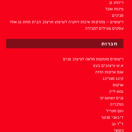
ריהוט גן
פינות אוכל
סכינים
ריצופים – פתרונות איכות ויוקרה לשיפוץ ועיצוב הבית תחת גג אחד
עסקים פעילים למכירה
חברות
ריצופים מעטפת מלאה לעיצוב פנים
א.ש עיצובים בעץ
אגם ארונות הזזה
קינג ספרינג
ארקוס
גמא ליין
גנים ושושנים
הולנדיה
הום סטייל
דיבאני סנטר
ד"ר גב
נטוצי