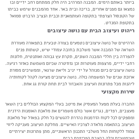
ביותר באותם הימים. המבנה המרהיב היה חלק ממתחם רחב ידיים ובו
נמצאו גם מפנים אחרים, בריכה ובית באר. אחד מהמבנים שימש כביתו
של הקונסול הצרפתי בתקופה העותמאנית וכבית הנציב הרברט סמואל
בתקופת המנדט.
ריהוט ועיצוב הבית עם נושה עיצובים
הרהיטים של נושה עיצובים נטמעים בצורה טבעית בתפאורה מעוררת
השראה של המבנה אשר משלבת בחובה עמודי שיש, קשתות פנים
להפרדה בין חללי המבנה השונים, תקרת עץ גבוהה ואותנטית, חלונות
רחבי ידיים, מרצפות מעוטרות וכן גזוזטרה שכיום משמשת כאזור רגיעה.
נושה עיצובים כיום מנוהל על ידי יניב וליאת שרגאי, וממשיכים מסורת
ארוכת שנים של המשפחה כולה. נושה עיצובים מציעה לקהל לקוחותיה
ליהנות מכל פתרונות העיצוב והאבזור לבית תחת קורת גג אחת.
שירות מקצועי
החברה בעלת מפעל המעסיק את מיטב בעלי המקצוע הכוללים בין השאר
מעצבים, רפדים, נגרים אשר כולם משמרים את מלאכת האומנות הידנית
ומספקים לכל לקוח הזדמנות נהדרת להגשים כל חלק בפאזל של מלאכת
העיצוב בהתאמה מלאדה לצרכיו האישיים. מחלקת העיצוב מעניקה ליווי
צמוד ללקוחות החל משלבי התכנון הראשוניים, מתן פתרונות יצירתיים
ושימושיים וכלה בהצבת הפריטים בבית.