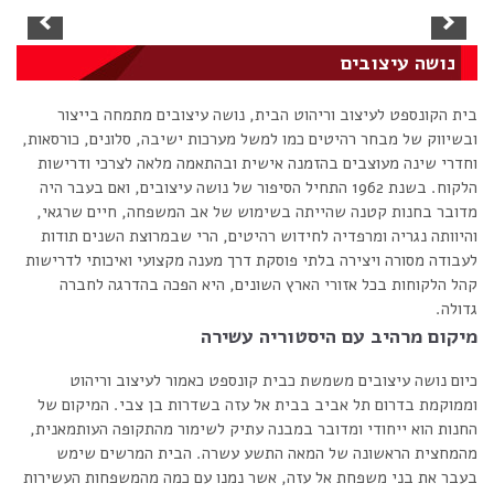
נושה עיצובים
בית הקונספט לעיצוב וריהוט הבית, נושה עיצובים מתמחה בייצור
ובשיווק של מבחר רהיטים כמו למשל מערכות ישיבה, סלונים, כורסאות,
וחדרי שינה מעוצבים בהזמנה אישית ובהתאמה מלאה לצרכי ודרישות
הלקוח. בשנת 1962 התחיל הסיפור של נושה עיצובים, ואם בעבר היה
מדובר בחנות קטנה שהייתה בשימוש של אב המשפחה, חיים שרגאי,
והיוותה נגריה ומרפדיה לחידוש רהיטים, הרי שבמרוצת השנים תודות
לעבודה מסורה ויצירה בלתי פוסקת דרך מענה מקצועי ואיכותי לדרישות
קהל הלקוחות בכל אזורי הארץ השונים, היא הפכה בהדרגה לחברה
גדולה.
מיקום מרהיב עם היסטוריה עשירה
כיום נושה עיצובים משמשת כבית קונספט כאמור לעיצוב וריהוט
וממוקמת בדרום תל אביב בבית אל עזה בשדרות בן צבי. המיקום של
החנות הוא ייחודי ומדובר במבנה עתיק לשימור מהתקופה העותמאנית,
מהמחצית הראשונה של המאה התשע עשרה. הבית המרשים שימש
בעבר את בני משפחת אל עזה, אשר נמנו עם כמה מהמשפחות העשירות