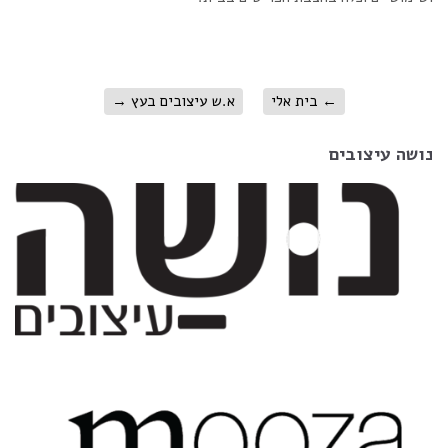
←
בית אלי
א.ש עיצובים בעץ
→
נושה עיצובים