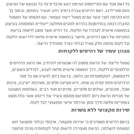
כל זאת ועוד עם התייחסות ושימת דגש מרכזית על כל הנושא של העיצוב
והום סטיילינג. ראם רהיטים צברה ניסיון רחב ועשיר בתחום, ובתוך כך
היא הקימה לפני עשר שנים מפעל ייצור עצמאי. עם הקמתו של המפעל
החברה זכתה בהזדמנות נהדרת להקים מחלקה ייעודית המתמחה בעיצוב
בהתאמה אישית לצרכיו של הלקוח. כל רהיט אשר מוצג לראווה ברשת
החנויות של ראם רהיטים, מיוצר בהתאמה אישית מלאה לדרישות הלקוח
וכל לקוח מהווה חלק פעיל ובלתי נפרד מתהליך הייצור.
מגוון עשיר של רהיטים ללקוחות
מפעל הייצור של הרשת מספק לה אפשרות להרחיב את היצע הרהיטים
הרלוונטיים ללקוח, דרך התאמה אישית מלאה לצבע, לגדלים השונים,
לדוגמאות, לטקסטורות וכן הלאה. ברשת ניתן להשיג את כל סוגי
הרהיטים תחת קורת גג אחת. היא מציעה סלונים, מערכות ישיבה, פינות
אוכל, מזנונים, שולחנים סלוניים, מזרונים ועוד רבים. באולמות התצוגה
של חנויות הרשת ניתן להתרשם ממגוון עשיר של ריהוט אשר כולו מוצע
באחריות מלאה ודרך מתן שירותי אישי ומקצועי לכל לקוח.
שירות מקצועי ללא פשרות
בראם רהיטים מאמינים כי שירות מקצועי, איכותי ובלתי מתפשר הוא
המפתח להצלחה. הרשת מעמידה לרשות קהל לקוחותיה מרכז טלפוני