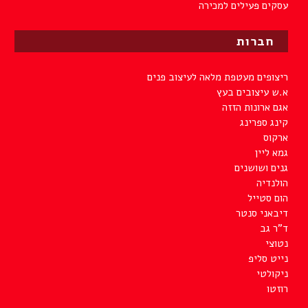
עסקים פעילים למכירה
חברות
ריצופים מעטפת מלאה לעיצוב פנים
א.ש עיצובים בעץ
אגם ארונות הזזה
קינג ספרינג
ארקוס
גמא ליין
גנים ושושנים
הולנדיה
הום סטייל
דיבאני סנטר
ד"ר גב
נטוצי
נייט סליפ
ניקולטי
רוזטו