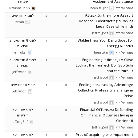
Assignment Assistance
שבוע 1
נפתח על ידי
noah taylor
Natasha John
Attack furthermore Assault
0
2
לפני 7 חודשים
Defense: Constructing a Robust
jarrah
Legal Case while in th
נפתח על ידי
JeffreySef
Waklert 150: Your Daily Boost for
0
1
לפני 8 חודשים, 2
Energy & Focus
שבועות
נפתח על ידי
henrykai
henrykai
Engineering Intimacy: A Close
0
1
לפני 8 חודשים, 4
Look at the IronTech Doll S20 Suki
שבועות
and the Pursuit
jeff wood
נפתח על ידי
jeff wood
Feeling harassed by Advantage
0
1
לפני 10 חודשים
Collection Professionals, anyone
jeff wood
else?
נפתח על ידי
jeff wood
Financial Offenses: Defending
0
1
לפני שנה 1, 3
On Financial Offenses living in
חודשים
Cincinnati
JeffreySef
נפתח על ידי
JeffreySef
Pros of acquiring one impairment
0
1
לפני שנה 1, 3