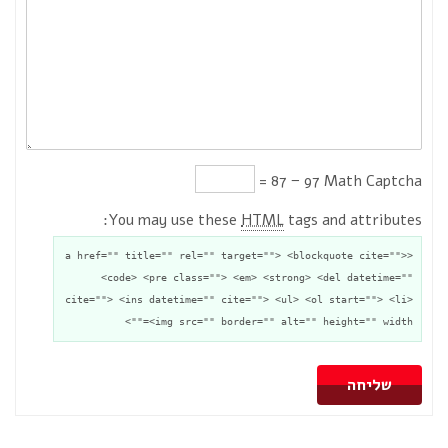
97 − 87 =
Math Captcha
You may use these
HTML
tags and attributes:
<a href="" title="" rel="" target=""> <blockquote cite="">
<code> <pre class=""> <em> <strong> <del datetime=""
cite=""> <ins datetime="" cite=""> <ul> <ol start=""> <li>
<img src="" border="" alt="" height="" width="">
שליחה