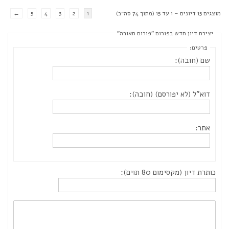
מוצגים 15 דיונים – 1 עד 15 (מתוך 74 סה״כ)
1
2
3
4
5
←
יצירת דיון חדש בפורום "פורום תאורה"
פרטים:
שם (חובה):
דוא"ל (לא יפורסם) (חובה):
אתר:
כותרת דיון (מקסימום 80 תוים):