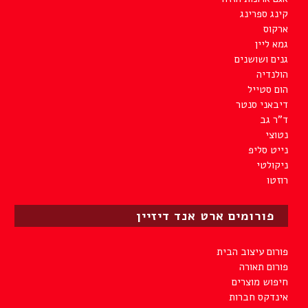
קינג ספרינג
ארקוס
גמא ליין
גנים ושושנים
הולנדיה
הום סטייל
דיבאני סנטר
ד"ר גב
נטוצי
נייט סליפ
ניקולטי
רוזטו
פורומים ארט אנד דיזיין
פורום עיצוב הבית
פורום תאורה
חיפוש מוצרים
אינדקס חברות