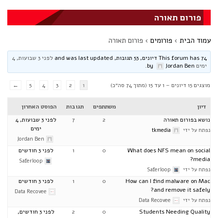
פורום תאורה
עמוד הבית
›
פורומים
›
פורום תאורה
This forum has 74 דיונים, 53 תגובות, and was last updated
לפני 3 שבועות, 4
ימים
by
Jordan Ben
.
מוצגים 15 דיונים – 1 עד 15 (מתוך 74 סה״כ)
1
2
3
4
5
←
דיון
משתתפים
תגובות
הפוסט האחרון
נושא בפורום תאורה
2
7
לפני 3 שבועות, 4
ימים
נפתח על ידי
tkmedia
Jordan Ben
What does NFS mean on social
0
1
לפני 3 חודשים
media?
Saferloop
נפתח על ידי
Saferloop
How can I find malware on Mac
0
1
לפני 3 חודשים
and remove it safely?
Data Recovee
נפתח על ידי
Data Recovee
Students Needing Quality
0
2
לפני 3 חודשים,