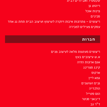
טקסטיל ואביזרים לבית
ריהוט גן
פינות אוכל
סכינים
ריצופים – פתרונות איכות ויוקרה לשיפוץ ועיצוב הבית תחת גג אחד
עסקים פעילים למכירה
חברות
ריצופים מעטפת מלאה לעיצוב פנים
א.ש עיצובים בעץ
אגם ארונות הזזה
קינג ספרינג
ארקוס
גמא ליין
גנים ושושנים
הולנדיה
הום סטייל
דיבאני סנטר
ד"ר גב