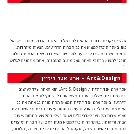
גולשים יקרים ברוכים הבאים לפורטל הרהיטים הגדול מסוגו בישראל.
כאן באתר תוכלו למצוא את כל חברות הרהיטים, הצעות מיוחדות,
טיפים חשובים שכדאי לדעת לפני שרוכשים רהיטים. הנחות גדולות
תוכלו למצוא ברחבי האתר אצל מיטב המותגים, אתם מוזמנים לגלוש
וליהנות. באפשרותכם להשאיר לצוות האתר הודעה על בקשה מיוחדת,
אחד מנציגנו יחזור אלכם בהקדם.
Art&Design – ארט אנד דיזיין
אתר ארט אנד דיזיין / Art & Design, הוא האתר שלך לעיצוב
וריהוט הבית. אצלנו באתר תמצאו את כל הנחוץ לעיצוב הבית
וריהוטו. באתר ארט אנד דיזיין תמצאו תחת קורת גג אחת את כל
המותגים המובילים בארץ ובעולם בתחום עיצוב הבית וריהוטו. האתר
מציע שרות מקצועי לאדריכלים ושאר בעלי המקצוע בתחום עיצוב
הבית וריהוטו. באתר זה תוכלו למצוא מגוון רחב של חברות ומוצרים
בתחומים: ריהוט, חשמל, טקסטיל, אביזרים לבית, פרזול, חלונות,